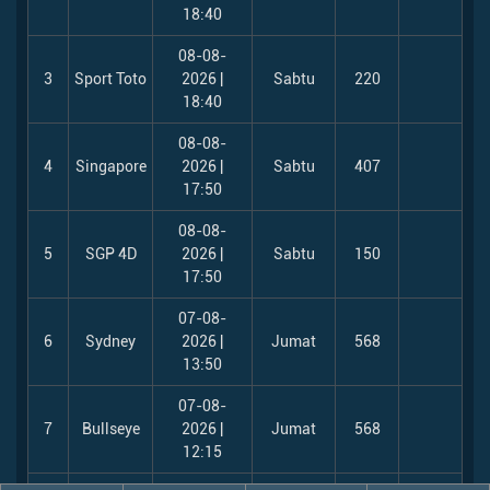
18:40
08-08-
3
Sport Toto
2026 |
Sabtu
220
18:40
08-08-
4
Singapore
2026 |
Sabtu
407
17:50
08-08-
5
SGP 4D
2026 |
Sabtu
150
17:50
07-08-
6
Sydney
2026 |
Jumat
568
13:50
07-08-
7
Bullseye
2026 |
Jumat
568
12:15