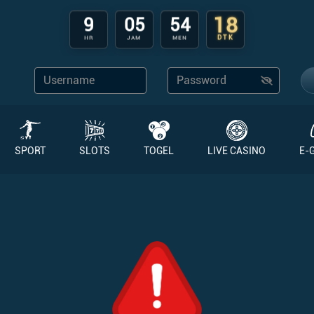
9
05
54
18
HR
JAM
MEN
DTK
SPORT
SLOTS
TOGEL
LIVE CASINO
E-