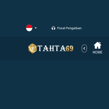
Pusat Pengaduan
HOME