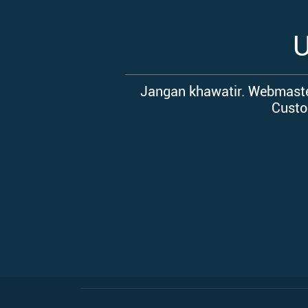
U
Jangan khawatir. Webmaster 
Custo