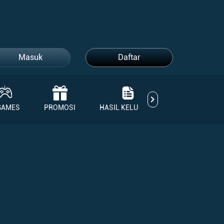
Masuk
Daftar
GAMES
PROMOSI
HASIL KELUARAN